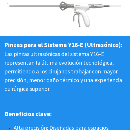
Pinzas para el Sistema Y16-E (Ultrasónico):
Las pinzas ultrasónicas del sistema Y16-E
representan la última evolución tecnológica,
permitiendo a los cirujanos trabajar con mayor
precisión, menor daño térmico y una experiencia
quirúrgica superior.
Beneficios clave:
Alta precisión: Diseñadas para espacios