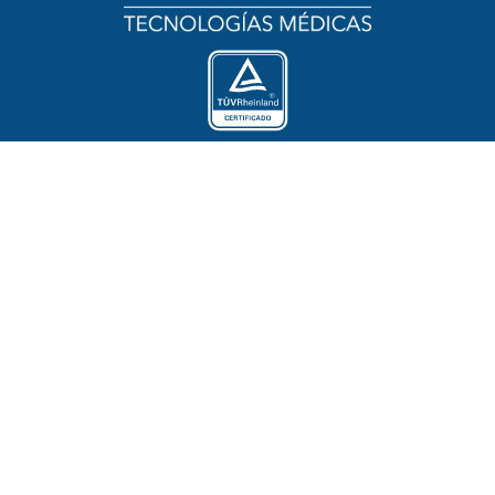
Empresa Certificada ISO 9001:2015
Comercial Salamanca y Cía Ltda.
Lo Fontecilla 201, Oficina 731, Las Condes
Santiago de Chile
(+56 2) 2 245 3428
ventas@thiemed.cl