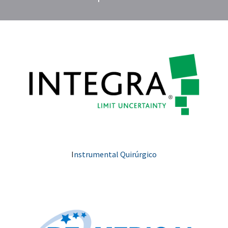
I
nstrumental Quirúrgico