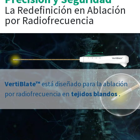
La Redefinición en Ablación
por Radiofrecuencia
VertiBlate™
está diseñado para la ablación
por radiofrecuencia en
tejidos blandos
.