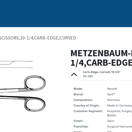
s
Nosotros
Marcas
Capacitación Continua
Noticias
CISSORS,10-1/4,CARB-EDGE,CURVED
METZENBAUM-N
1/4,CARB-EDG