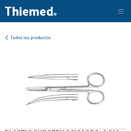
Ir al contenido
Todos los productos