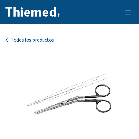
Ir al contenido
Todos los productos