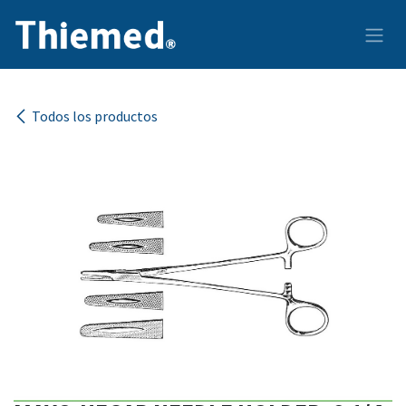
Ir al contenido
Todos los productos