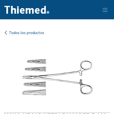
Ir al contenido
Todos los productos