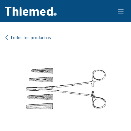
Ir al contenido
Todos los productos