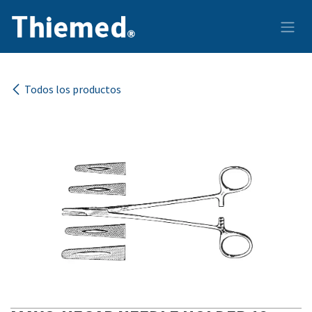
Ir al contenido
Todos los productos