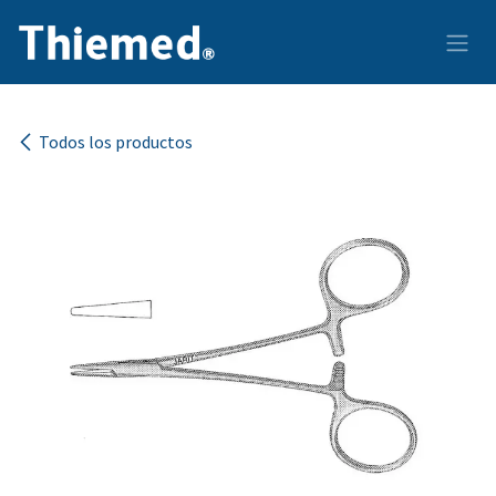
Ir al contenido
Todos los productos