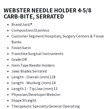
WEBSTER NEEDLE HOLDER 4-5/8
CARB-BITE, SERRATED
Brand:Jarit®
Composition:Stainless
Customer Segment:Hospitals, Surgery Centers & Tissue
Banks
Finish:Satin
Franchise:Surgical Instruments
Grade:OR
Item Type:Needle Holders
Jaws Blades:Serrated
Length - Overall (mm):118
Length - Working (mm):24
Length 1 - Tip/Jaw (mm):13
Physician/Developer:Webster
Shape:Straight
Therapeutic Specialty:General Operating