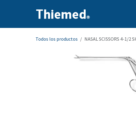
Ir al contenido
Inicio
Producto
Todos los productos
NASAL SCISSORS 4-1/2 S