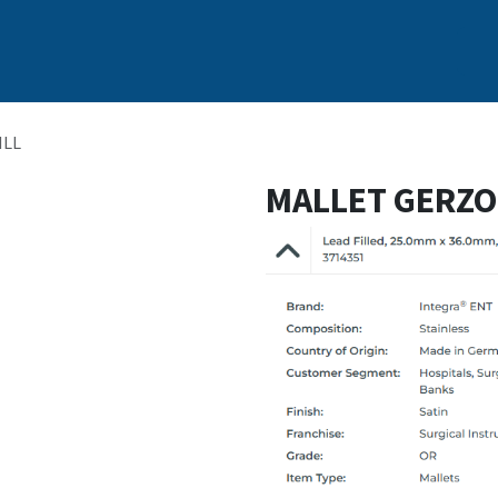
s
Nosotros
Marcas
Capacitación Continua
Noticias
ILL
MALLET GERZOG