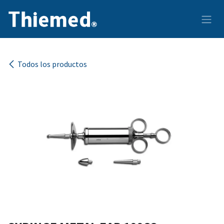
Ir al contenido
Todos los productos