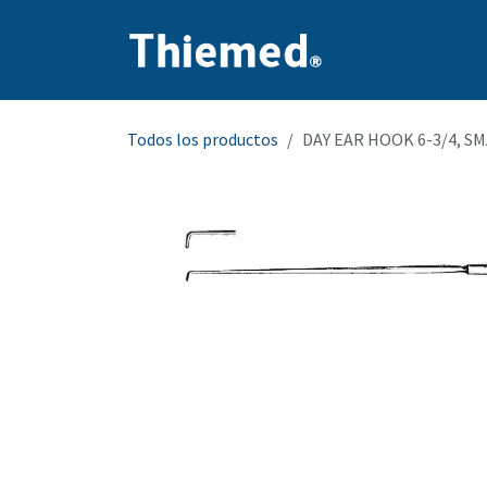
Ir al contenido
Inicio
Producto
Todos los productos
DAY EAR HOOK 6-3/4, S