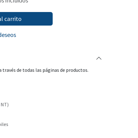
s incluidos
l carrito
 deseos
 través de todas las páginas de productos.
INT)
biles