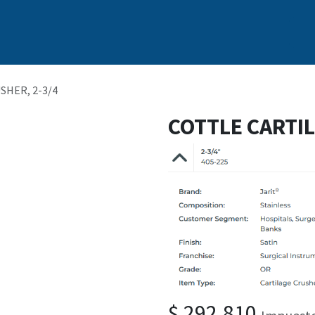
s
Nosotros
Marcas
Capacitación Continua
Noticias
SHER, 2-3/4
COTTLE CARTIL
$
292.810