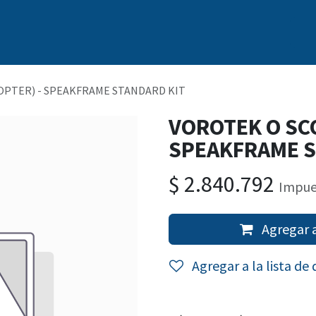
s
Nosotros
Marcas
Capacitación Continua
Noticias
OPTER) - SPEAKFRAME STANDARD KIT
VOROTEK O SCO
SPEAKFRAME S
$
2.840.792
Impue
Agregar a
Agregar a la lista de