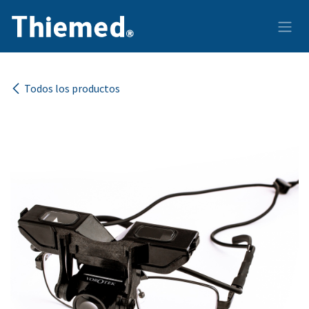
Ir al contenido
Todos los productos