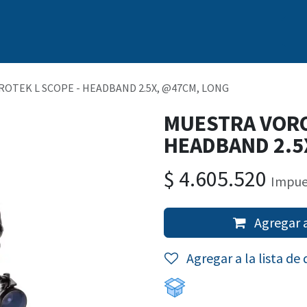
s
Nosotros
Marcas
Capacitación Continua
Noticias
OTEK L SCOPE - HEADBAND 2.5X, @47CM, LONG
MUESTRA VORO
HEADBAND 2.5
$
4.605.520
Impue
Agregar a
Agregar a la lista de