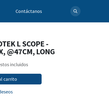
Contáctanos
TEK L SCOPE -
X, @47CM, LONG
stos incluidos
l carrito
 deseos