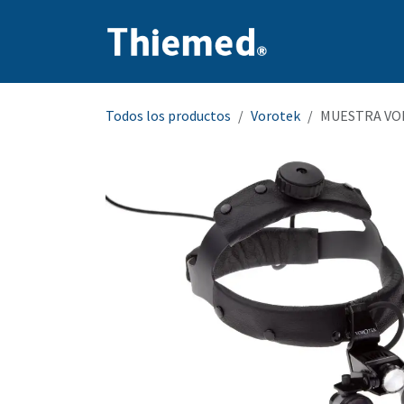
Ir al contenido
Inicio
Producto
Todos los productos
Vorotek
MUESTRA VOR