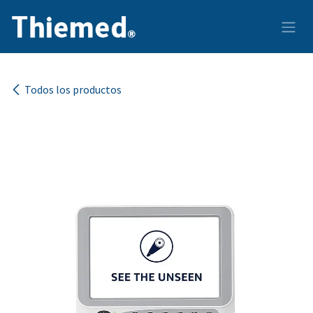
Ir al contenido
Todos los productos