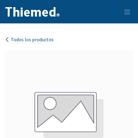
Ir al contenido
Todos los productos