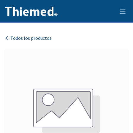
Ir al contenido
Todos los productos