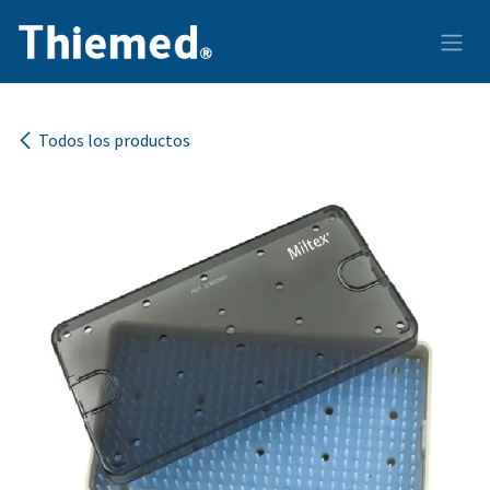
Ir al contenido
Todos los productos