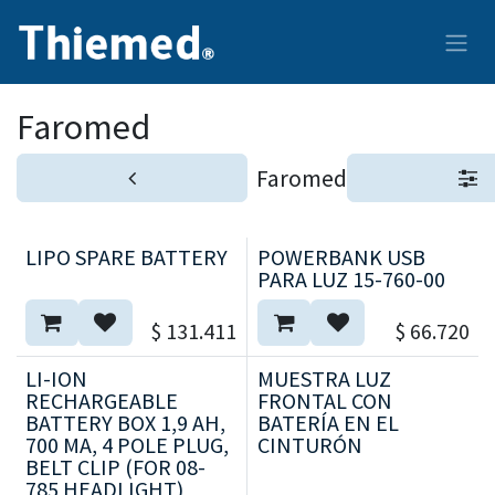
Ir al contenido
Faromed
Faromed
LIPO SPARE BATTERY
POWERBANK USB
PARA LUZ 15-760-00
$
131.411
$
66.720
LI-ION
MUESTRA LUZ
RECHARGEABLE
FRONTAL CON
BATTERY BOX 1,9 AH,
BATERÍA EN EL
700 MA, 4 POLE PLUG,
CINTURÓN
BELT CLIP (FOR 08-
785 HEADLIGHT)