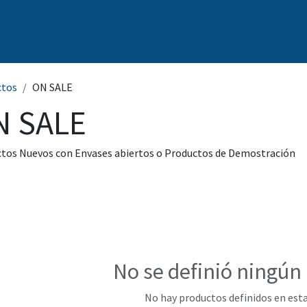
s
Nosotros
Marcas
Capacitación Continua
Noticias
ctos
ON SALE
N SALE
tos Nuevos con Envases abiertos o Productos de Demostración
No se definió ningún
No hay productos definidos en esta