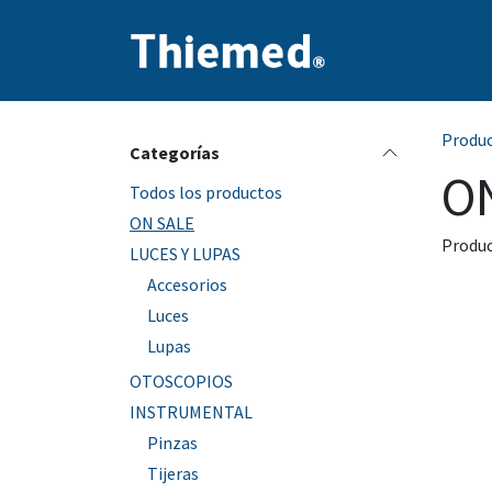
Ir al contenido
Inicio
Producto
Produ
Categorías
O
Todos los productos
ON SALE
Produc
LUCES Y LUPAS
Accesorios
Luces
Lupas
OTOSCOPIOS
INSTRUMENTAL
Pinzas
Tijeras